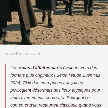
Accueil
›
Recettes de chef
RECETTES DE CHEF
Repas d'affaires à paris : une
Les
repas d'affaires paris
évoluent vers des
formats plus originaux ! Selon l'étude EventMB
croisière inoubliable sur la seine
2024, 78% des entreprises françaises
Ethan
•
22 octobre 2025
•
7 min de lecture
privilégient désormais des lieux atypiques pour
leurs événements corporate. Pourquoi se
contenter d'un restaurant classique quand vous